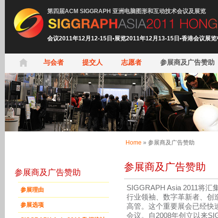
第四届ACM SIGGRAPH 亚洲电脑图形和互动技术会议及展览
会议2011年12月12-15日•展览2011年12月13-15日•香港会议展
与会者
提交人
志愿者
参展商及广告赞助
Home
»
参展商及广告赞助
参展商及广告赞助
参展商及广告赞助
SIGGRAPH Asia 2
参展理由
行业领袖、数字革新者、创
参展选项
高管。这个重要展会已经快
会议。自2008年创立以来SI