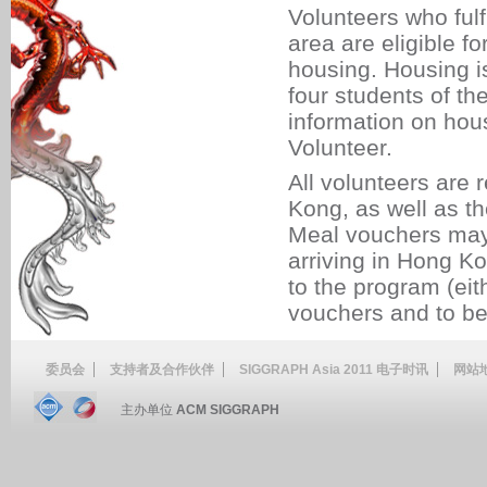
Volunteers who fulf
area are eligible f
housing. Housing is
four students of t
information on hou
Volunteer.
All volunteers are 
Kong, as well as th
Meal vouchers may 
arriving in Hong K
to the program (eit
vouchers and to be 
委员会
支持者及合作伙伴
SIGGRAPH Asia 2011 电子时讯
网站
主办单位
ACM SIGGRAPH