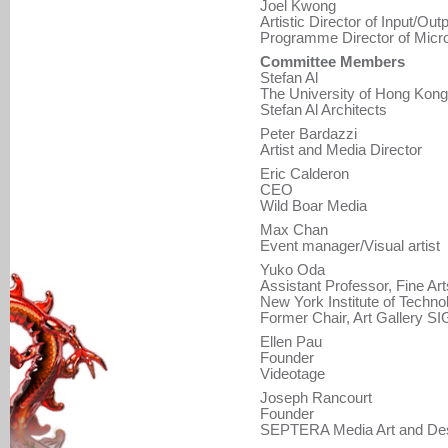
Joel Kwong
Artistic Director of Input/Out
Programme Director of Mic
Committee Members
Stefan Al
The University of Hong Kong
Stefan Al Architects
Peter Bardazzi
Artist and Media Director
Eric Calderon
CEO
Wild Boar Media
Max Chan
Event manager/Visual artist
Yuko Oda
Assistant Professor, Fine Art
New York Institute of Techno
Former Chair, Art Gallery 
Ellen Pau
Founder
Videotage
Joseph Rancourt
Founder
SEPTERA Media Art and De