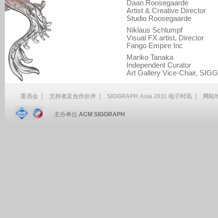
Daan Roosegaarde
Artist & Creative Director
Studio Roosegaarde
Niklaus Schlumpf
Visual FX artist, Director
Fango Empire Inc
Mariko Tanaka
Independent Curator
Art Gallery Vice-Chair, SI
委员会
支持者及合作伙伴
SIGGRAPH Asia 2011 电子时讯
网站
主办单位
ACM SIGGRAPH